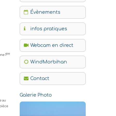
Évènements
infos pratiques
Webcam en direct
ère
ne 1
WindMorbihan
Contact
Galerie Photo
e au
 pièce