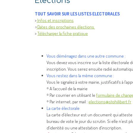
Elections
TOUT SAVOIR SUR LES LISTES ELECTORALES
>
Infos et inscriptions
>
Dates des prochaines élections
>
Télécharger la fiche pratique
Vous déménagez dans une autre commune :
Vous devez vous inscrire sur la liste électora
inscription. Vous serez ensuite radié automatiq
Vous restez dans la même commune :
Vous le signalez à votre mairie, justificatifs à l’ap
¤ A l’accueil de la mairie
¤ Par courrier en utilisant le
formulaire de chang
¤ Par internet, par mail :
elections@stphilibert.fr
La carte électorale
La carte d’électeur est un document qui atteste 
bureau de vote le jour du scrutin. Si elle n’es
d’identité ou une attestation d’inscription.