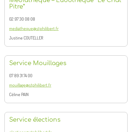
Médiathèque – Ludothèque “Le Chat
Pitre”
02 97 30 08 08
mediatheque@stphilibert.fr
Justine COUTELLER
Service Mouillages
07 89 31 74 00
mouillage@stphilibert.fr
Céline PAIN
Service élections