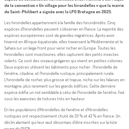
de la convention « Un village pour les hirondelles » que la mairie
de Saint-Philibert a signée avec la LPO Bretagne en 2025.
Les hirondelles appartiennent à la famille des hirundinidés. Cinq
espèces d’hirondelles peuvent s’observer en France. La majorité des
espèces européennes sont de grandes migratrices. Après avoir
hiverné en Afrique équatoriale, elles traversent la Méditerranée et le
Sahara sur un large front pour venir nicher en Europe. Toutes les
hirondelles sont insectivores, elles capturent des petits insectes
volants. Ce sont des oiseaux grégaires qui vivent en petites colonies.
Deux espèces utilisent les bâtiments pour nicher : l’hirondelle de
fenêtre, citadine, et l’hirondelle rustique, principalement rurale.
L’hirondelle de rocher, plus grosse et trapue, niche sur les falaises en
montagne, plus rarement sur les grands édifices. Cette dernière
espèce édifie un nid semblable à celui de l’hirondelle de fenêtre, fixé
sous les avancées de toitures très en hauteur.
En les populations d’Hirondelles de fenêtre et d’Hirondelles
rustiques ont respectivement chuté de 33 % et 43 % en France. Un
déclin alarmant qui leur vaut désormais d’être inscrites sur la liste
rouge de l’IUCN.