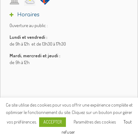
Horaires
Ouverture au public :
Lundi et vendredi :
de 9h à 12h et de 13h30 à 17h30
Mardi, mercredi et jeudi :
de 9h à 12h
Ce site utilise des cookies pour vous offrir une expérience complète et
optimiser le fonctionnement du site. Cliquez sur un bouton pour gérer
Plan du site
Mentions légales
vos préférences.
Paramètres des cookies
Tout
ACCEPTER
Politique de confidentialité
© e-declic
refuser