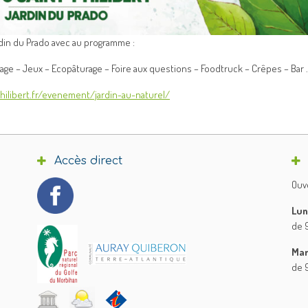
din du Prado avec au programme :
llage – Jeux – Ecopâturage – Foire aux questions – Foodtruck – Crêpes – Bar 
hilibert.fr/evenement/jardin-au-naturel/
Accès direct
Ouve
Lun
de 9
Mar
de 9