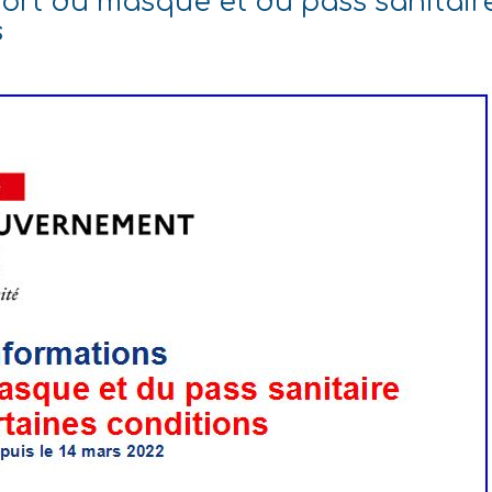
 port du masque et du pass sanitair
s