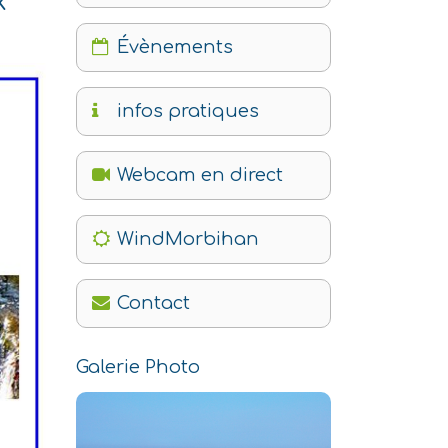
x
Évènements
infos pratiques
Webcam en direct
WindMorbihan
Contact
Galerie Photo