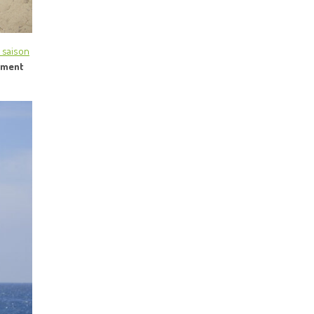
o saison
nement