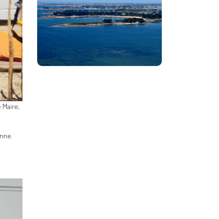
 Maire,
enne.