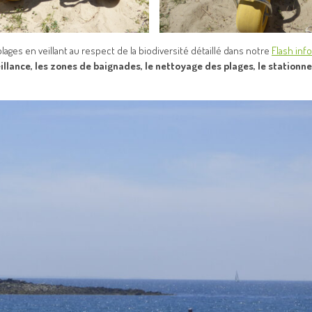
ages en veillant au respect de la biodiversité détaillé dans notre
Flash inf
illance, les zones de baignades, le nettoyage des plages, le station