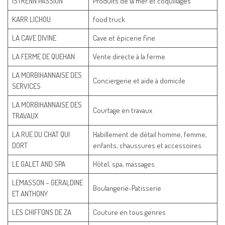
ISTRENN PASSION
Produits de la mer et coquillages
KARR LICHOU
food truck
LA CAVE DIVINE
Cave et épicerie fine
LA FERME DE QUEHAN
Vente directe à la ferme
LA MORBIHANNAISE DES
Conciergerie et aide à domicile
SERVICES
LA MORBIHANNAISE DES
Courtage en travaux
TRAVAUX
LA RUE DU CHAT QUI
Habillement de détail homme, femme,
DORT
enfants, chaussures et accessoires
LE GALET AND SPA
Hôtel, spa, massages
LEMASSON – GERALDINE
Boulangerie-Patisserie
ET ANTHONY
LES CHIFFONS DE ZA
Couture en tous genres