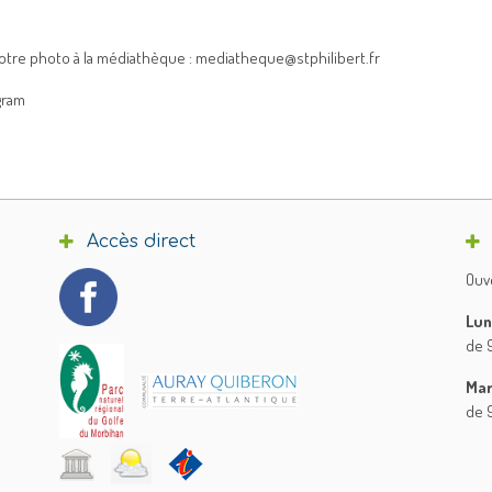
 votre photo à la médiathèque : mediatheque@stphilibert.fr
gram
Accès direct
Ouve
Lun
de 9
Mar
de 9