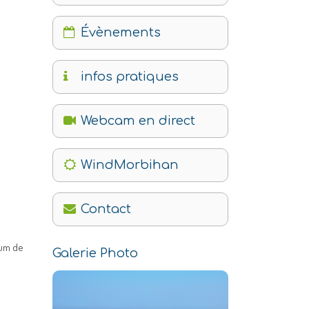
Évènements
infos pratiques
Webcam en direct
WindMorbihan
Contact
eum de
Galerie Photo