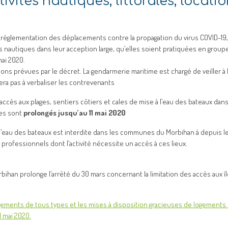
ivités nautiques, littorales, locati
églementation des déplacements contre la propagation du virus COVID-19,
sirs nautiques dans leur acception large, qu’elles soient pratiquées en group
mai 2020.
s prévues par le décret. La gendarmerie maritime est chargé de veiller à 
era pas à verbaliser les contrevenants
accès aux plages, sentiers côtiers et cales de mise à l’eau des bateaux dans
les sont
prolongés jusqu’au 11 mai 2020
à l’eau des bateaux est interdite dans les communes du Morbihan à depuis le
 professionnels dont l’activit
é nécessite un accès à ces lieux.
Morbihan prolonge l’arrêté du 30 mars concernant la limitation des accès aux îl
ements de tous types et les mises à disposition gracieuses de logements 
 mai 2020.