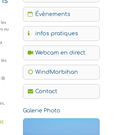
ons
Évènements
 les
es ou
infos pratiques
la
Webcam en direct
 les
WindMorbihan
 18
Contact
es,
Galerie Photo
et