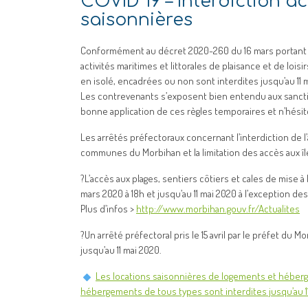
COVID 19 – Interdiction act
saisonnières
Conformément au décret 2020-260 du 16 mars portant r
activités maritimes et littorales de plaisance et de loi
en isolé, encadrées ou non sont interdites jusqu’au 11 
Les contrevenants s’exposent bien entendu aux sanction
bonne application de ces règles temporaires et n’hésit
Les arrêtés préfectoraux concernant l’interdiction de l’
communes du
Morbihan
et la limitation des accès aux î
?
L’accès aux plages, sentiers côtiers et cales de mise 
mars 2020 à 18h et jusqu’au 11 mai 2020 à l’exception des
Plus d’infos >
http://www.morbihan.gouv.fr/Actualites
?
Un arrêté préfectoral pris le 15 avril par le préfet du 
jusqu’au 11 mai 2020.
Les locations saisonnières de logements et héberg
hébergements de tous types sont interdites jusqu’au 11