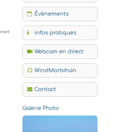
Évènements
tenant
infos pratiques
Webcam en direct
WindMorbihan
.
Contact
Galerie Photo