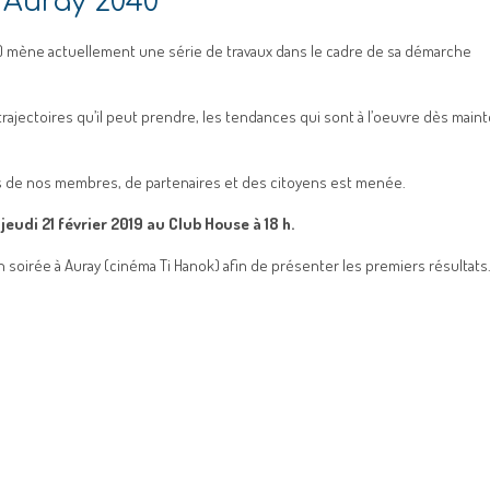
’Auray 2040”
 mène actuellement une série de travaux dans le cadre de sa démarche
les trajectoires qu’il peut prendre, les tendances qui sont à l’oeuvre dès main
ons de nos membres, de partenaires et des citoyens est menée.
 jeudi 21 février 2019 au Club House à 18 h.
 soirée à Auray (cinéma Ti Hanok) afin de présenter les premiers résultats