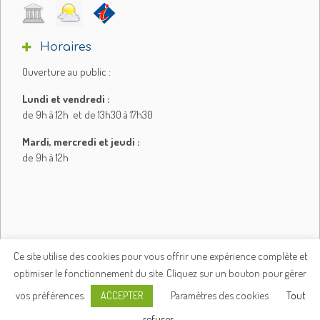
Horaires
Ouverture au public :
Lundi et vendredi :
de 9h à 12h et de 13h30 à 17h30
Mardi, mercredi et jeudi :
de 9h à 12h
Ce site utilise des cookies pour vous offrir une expérience complète et
optimiser le fonctionnement du site. Cliquez sur un bouton pour gérer
Plan du site
Mentions légales
vos préférences.
Paramètres des cookies
Tout
ACCEPTER
Politique de confidentialité
© e-declic
refuser