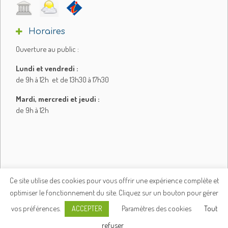
Horaires
Ouverture au public :
Lundi et vendredi :
de 9h à 12h et de 13h30 à 17h30
Mardi, mercredi et jeudi :
de 9h à 12h
Ce site utilise des cookies pour vous offrir une expérience complète et
optimiser le fonctionnement du site. Cliquez sur un bouton pour gérer
Plan du site
Mentions légales
vos préférences.
Paramètres des cookies
Tout
ACCEPTER
Politique de confidentialité
© e-declic
refuser