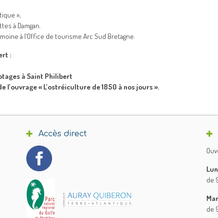
tique »,
ttes à Damgan.
imoine à l’Office de tourisme Arc Sud Bretagne.
rt :
tages à Saint Philibert
e l’ouvrage « L’ostréiculture de 1850 à nos jours ».
Accès direct
Ouve
Lun
de 9
Mar
de 9