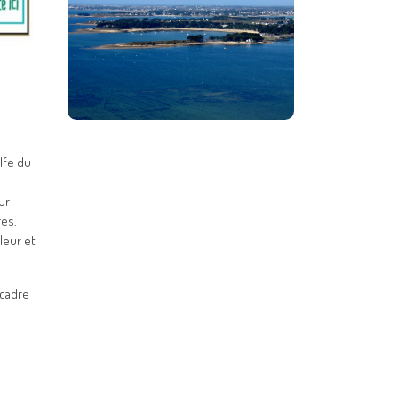
lfe du
ur
res.
leur et
 cadre