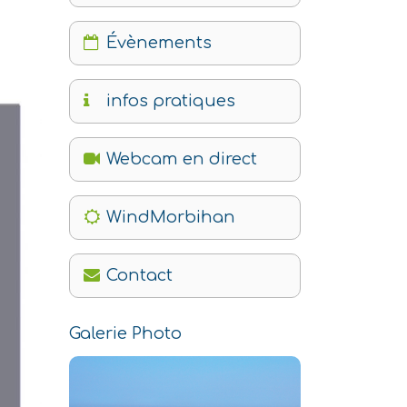
Évènements
infos pratiques
Webcam en direct
WindMorbihan
Contact
Galerie Photo