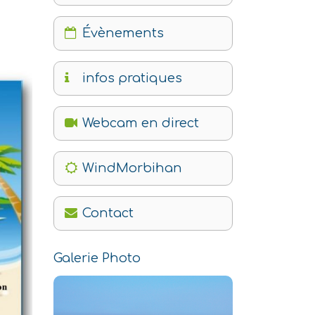
Évènements
infos pratiques
Webcam en direct
WindMorbihan
Contact
Galerie Photo